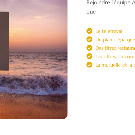
Rejoindre l'équipe 
que :
Le télétravail
Un plan d'épargne
Des titres restaur
Les offres du comi
La mutuelle et la