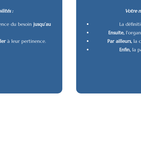
lités :
Votre m
ence du besoin
jusqu’au
La définit
Ensuite,
l'organi
ller
à leur pertinence.
Par ailleurs,
la c
Enfin,
la p