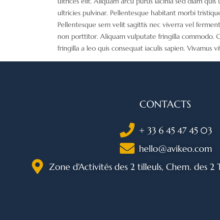
ultrices elit. Aliquam arcu purus lacinia sed diam qu
ultricies pulvinar. Pellentesque habitant morbi tristi
Pellentesque sem velit sagittis nec viverra vel fermen
non porttitor. Aliquam vulputate fringilla commodo. Cra
fringilla a leo quis consequat iaculis sapien. Vivamus v
CONTACTS
+ 33 6 45 47 45 03
hello@avikeo.com
Zone d'Activités des 2 tilleuls, Chem. des 2 