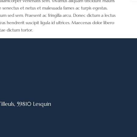
is ullamcorper venenatis sem. Vivamus aliquam tincidunt mauris
que senectus et netus et malesuada fames ac turpis egestas.
tum sed sem. Praesent ac fringilla arcu. Donec dictum a lectus
s hendrerit suscipit ligula id ultrices. Maecenas dolor libero
itae dictum tortor.
Tilleuls, 59810 Lesquin