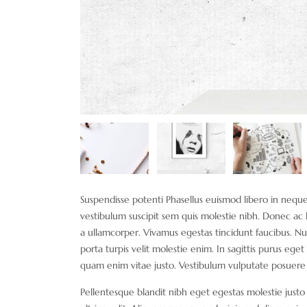
Suspendisse potenti Phasellus euismod libero in neq
vestibulum suscipit sem quis molestie nibh. Donec ac l
a ullamcorper. Vivamus egestas tincidunt faucibus. Nulla
porta turpis velit molestie enim. In sagittis purus e
quam enim vitae justo. Vestibulum vulputate posuere n
Pellentesque blandit nibh eget egestas molestie justo d