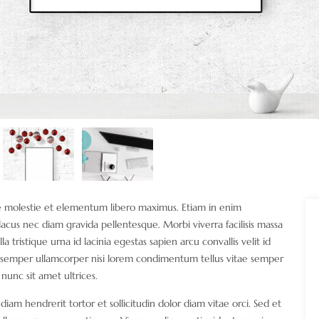
ue molestie et elementum libero maximus. Etiam in enim
acus nec diam gravida pellentesque. Morbi viverra facilisis massa
 tristique urna id lacinia egestas sapien arcu convallis velit id
get semper ullamcorper nisi lorem condimentum tellus vitae semper
unc sit amet ultrices.
iam hendrerit tortor et sollicitudin dolor diam vitae orci. Sed et