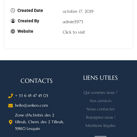
Created Date
octobre 17, 2019
Created By
admin5973
Website
Click to visit
LIENS UTILES
CONTACTS
Qui sommes nous ?
+ 33 6 45 47 45 03
Nos services
hello@avikeo.com
Nous contacter
Zone d'Activités des 2
Rejoignez-nous !
tilleuls, Chem. des 2 Tilleuls,
Mentions légales
59810 Lesquin