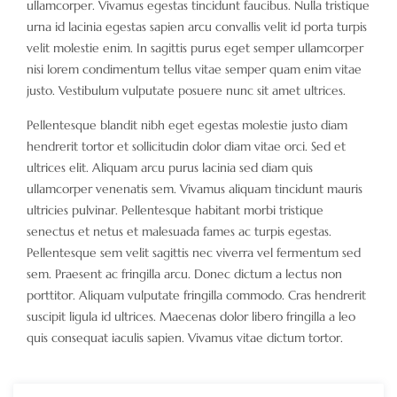
ullamcorper. Vivamus egestas tincidunt faucibus. Nulla tristique
urna id lacinia egestas sapien arcu convallis velit id porta turpis
velit molestie enim. In sagittis purus eget semper ullamcorper
nisi lorem condimentum tellus vitae semper quam enim vitae
justo. Vestibulum vulputate posuere nunc sit amet ultrices.
Pellentesque blandit nibh eget egestas molestie justo diam
hendrerit tortor et sollicitudin dolor diam vitae orci. Sed et
ultrices elit. Aliquam arcu purus lacinia sed diam quis
ullamcorper venenatis sem. Vivamus aliquam tincidunt mauris
ultricies pulvinar. Pellentesque habitant morbi tristique
senectus et netus et malesuada fames ac turpis egestas.
Pellentesque sem velit sagittis nec viverra vel fermentum sed
sem. Praesent ac fringilla arcu. Donec dictum a lectus non
porttitor. Aliquam vulputate fringilla commodo. Cras hendrerit
suscipit ligula id ultrices. Maecenas dolor libero fringilla a leo
quis consequat iaculis sapien. Vivamus vitae dictum tortor.