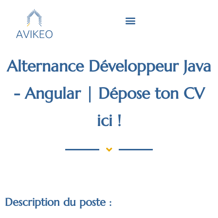
Rejoindre l’équipe avikeo !
Alternance Développeur Java
- Angular | Dépose ton CV
ici !
A la recherche d’une alternance de développeur web ? Nous avons l’offre qu’il te faut !
Description du poste :